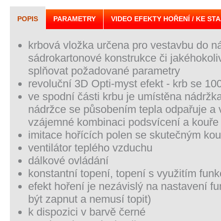
POPIS
PARAMETRY
VIDEO EFEKTY HOŘENÍ / KE STA
krbová vložka určena pro vestavbu do náb
sádrokartonové konstrukce či jakéhokoli
splňovat požadované parametry
revoluční 3D Opti-myst efekt - krb se 100
ve spodní části krbu je umístěna nádržk
nádržce se působením tepla odpařuje a 
vzájemné kombinaci podsvícení a kouře je
imitace hořících polen se skutečným ko
ventilátor teplého vzduchu
dálkové ovládání
konstantní topení, topení s využitím fun
efekt hoření je nezávislý na nastavení f
být zapnut a nemusí topit)
k dispozici v barvě černé