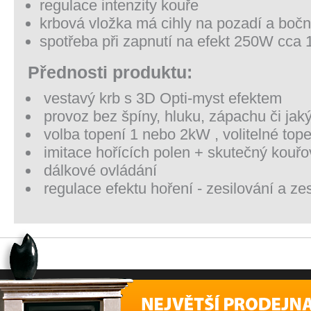
regulace intenzity kouře
krbová vložka má cihly na pozadí a bočn
spotřeba při zapnutí na efekt 250W cca 
Přednosti produktu:
vestavý krb s 3D Opti-myst efektem
provoz bez špíny, hluku, zápachu či jaký
volba topení 1 nebo 2kW , volitelné top
imitace hořících polen + skutečný kouřo
dálkové ovládání
regulace efektu hoření - zesilování a ze
Největší prodejna elektrických krbů v
Navštivte nás
ČR