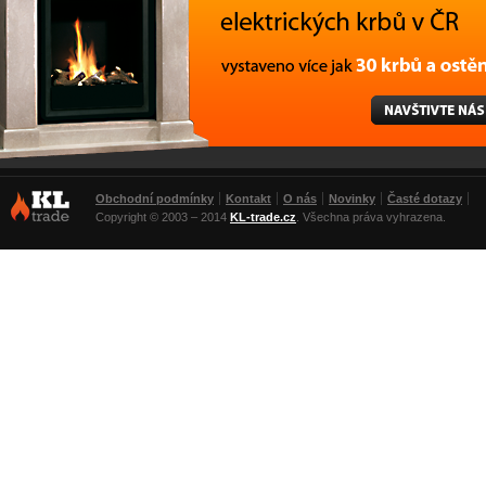
vystaveno více jak 30 krbů a ostění
Krby, elektrické
krbové vložky,
Obchodní podmínky
Kontakt
O nás
Novinky
Časté dotazy
elektrické krby :
Copyright © 2003 – 2014
KL-trade.cz
. Všechna práva vyhrazena.
KL-trade Brno